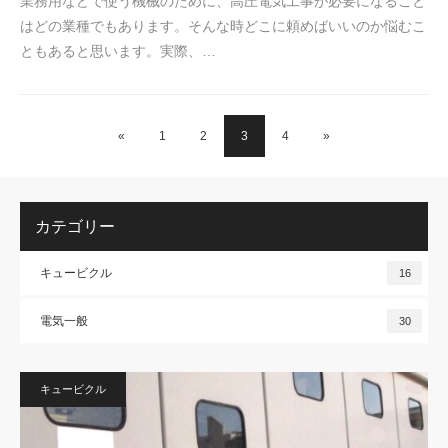
業務用などで使う機械のために、高圧電気工事が必要になること
はどの業種でもあります。そんな時どこに頼めばいいのか悩むこ
ともあると思います。実際、…
«
1
2
3
4
»
カテゴリー
キュービクル
16
電気一般
30
キュービクル